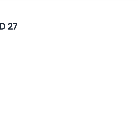
DD
27