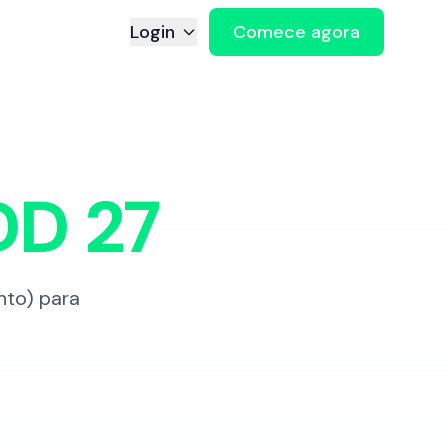
Login
Comece agora
DD
27
nto
) para