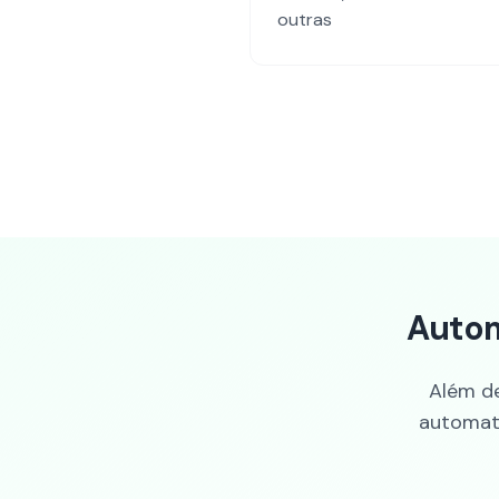
outras
Autom
Além de
automati