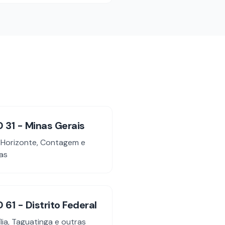
D
31
-
Minas Gerais
 Horizonte, Contagem
e
as
D
61
-
Distrito Federal
ília, Taguatinga
e outras