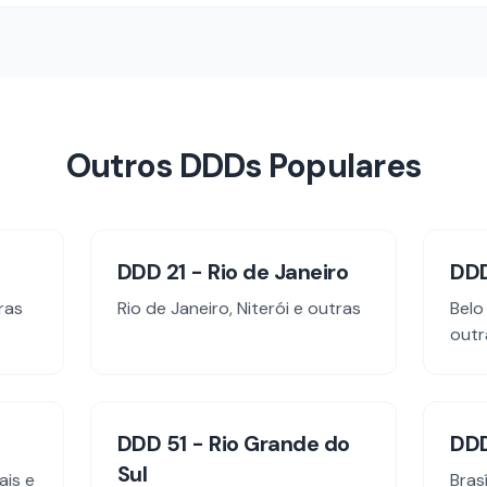
Outros DDDs Populares
DDD
21
-
Rio de Janeiro
DD
ras
Rio de Janeiro, Niterói
e outras
Belo
outr
DDD
51
-
Rio Grande do
DD
Sul
ais
e
Bras