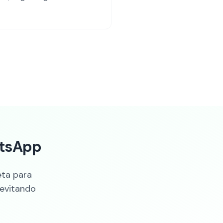
atsApp
eta para
 evitando